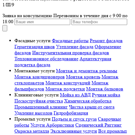
1/III/9
Заявка на консультацию
Перезвоним в течение дня с 9:00 по
18:00
Фасадные услуги
Фасадные работы
Ремонт фасадов
Герметизация швов
Утепление фасада
Оформление
фасадов
Инструментальная проверка фасадов
Тепловизионное обследование
Архитектурная
подсветка фасада
Монтажные услуги
Монтаж и демонтаж рекламы
Монтаж кондиционеров
Монтаж кровель
Монтаж
стеклопакетов
Монтаж конструкций
Монтаж
фальшфасадов
Монтаж подсветки
Монтаж балконов
Клининговые услуги
Мойка из АВД
Ручная мойка
Пескоструйная очистка
Химическая обработка
Промышленный клининг
Чистка крыш от снега
Удаление высолов
Гидрофобизация
Промальп услуги
Подъем и спуск груза
Сварочные
работы
Услуги Арбористики
Сценический Риггинг
Окраска металла
Эксклюзивные услуги
Все промальп