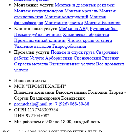
Монтажные услуги
Монтаж и демонтаж рекламы
Монтаж кондиционеров
Монтаж кровель
Монтаж
стеклопакетов
Монтаж конструкций
Монтаж
фальшфасадов
Монтаж подсветки
Монтаж балконов
Клининговые услуги
Мойка из АВД
Ручная мойка
Пескоструйная очистка
Химическая обработка
Промышленный клининг
Чистка крыш от снега
Удаление высолов
Гидрофобизация
Промальп услуги
Подъем и спуск груза
Сварочные
работы
Услуги Арбористики
Сценический Риггинг
Окраска металла
Эксклюзивные услуги
Все промальп
услуги
Наши контакты
МСК "ПРОМТЕХАЛЬП"
Владелец компании Высокочтимый Господин Творец -
Сергей Владимирович Ковальских
promtehalp@mail.ru
+7 (926) 068-30-38
ОГРН 1177745309784
ИНН 9721045082
Мы работаем с 9:00 до 18:00, каждый день